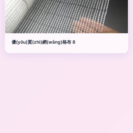
優(yōu)質(zhì)網(wǎng)格布 8