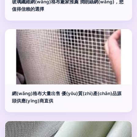
玻璃纖維網(wǎng)格布廠家推薦 潤朗絲網(wǎng)，您
值得信賴的選擇
網(wǎng)格布大量出售 優(yōu)質(zhì)產(chǎn)品源
頭供應(yīng)商直供