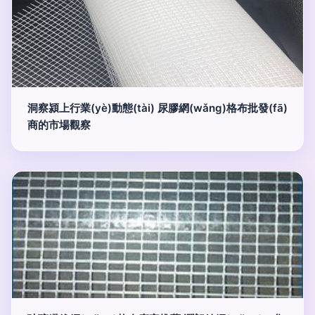
洞察潁上行業(yè)動態(tài) 尿膠網(wǎng)格布批發(fā)
商的市場觀察