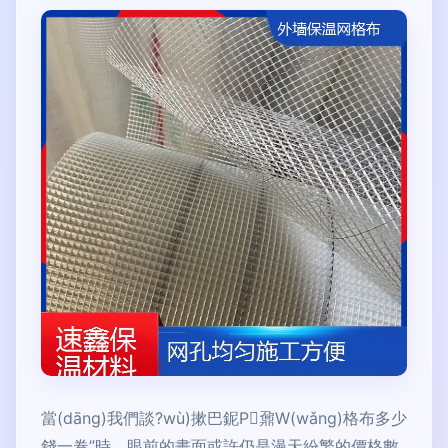
當(dāng)我們談?wù)摗巴鈮Ρ鼐W(wǎng)格布多少
錢一卷”時，眼前的畫面或許仍是漫天紛繁的價格數