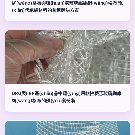
網(wǎng)格布與環(huán)氧玻璃纖維網(wǎng)格布 現
(xiàn)代絕緣材料的首選解決方案
GRG與FRP產(chǎn)品中應(yīng)用軟性菱形玻璃纖維
網(wǎng)格布的優(yōu)勢分析