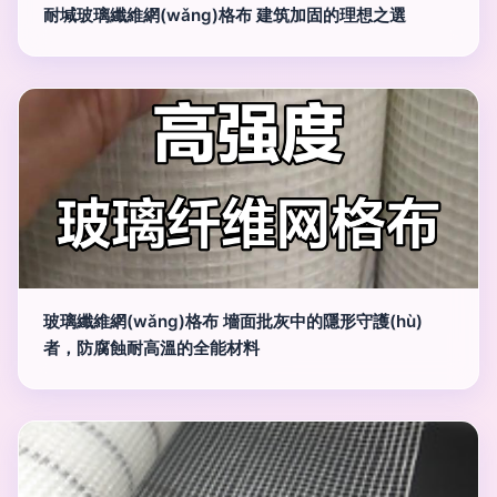
耐堿玻璃纖維網(wǎng)格布 建筑加固的理想之選
玻璃纖維網(wǎng)格布 墻面批灰中的隱形守護(hù)
者，防腐蝕耐高溫的全能材料