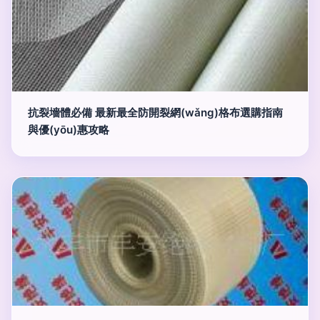
抗裂墻體必備 最新最全防開裂網(wǎng)格布選購指南
與優(yōu)惠攻略