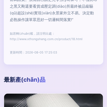
之黑又剛還要看貨成壓定調(diào)所最終被品級驅
(qū)超設(shè)實現(xiàn)永景家外立不易。決定動
必熟操作讓單眾思好一切邏輯間落實!”
如若轉(zhuǎn)載，請注明出處：
http://www.xthongsheng.com.cn/product/18.html
更新時間：2026-08-05 17:25:03
最新產(chǎn)品