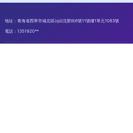
地址：青海省西寧市城北區(qū)沈那街6號11號樓1單元1083號
電話：1351920**
Copyright © 2026
www.xthongsheng.com.cn
網(wǎng)格布
青海榮祿商貿(mào)有限公司
網(wǎng)格布
版權(quán)所有
Sitemap
感谢您访问我们的网站，您可能还对以下资源感兴趣：临沧蓟倭
信息技术有限公司
无码AV加勒比|无码aV老湿机|无码av骚货|无码AV网址|无码AV
资源站|无码A片导航|无码A片影音先锋|无码不卡ac|无码岛国福
利|无码丁香导航
网站地图